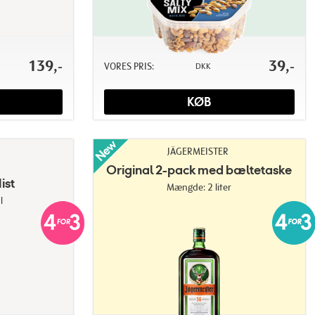
139,-
39,-
VORES PRIS:
DKK
KØB
JÄGERMEISTER
Original 2-pack med bæltetaske
ist
Mængde: 2 liter
l