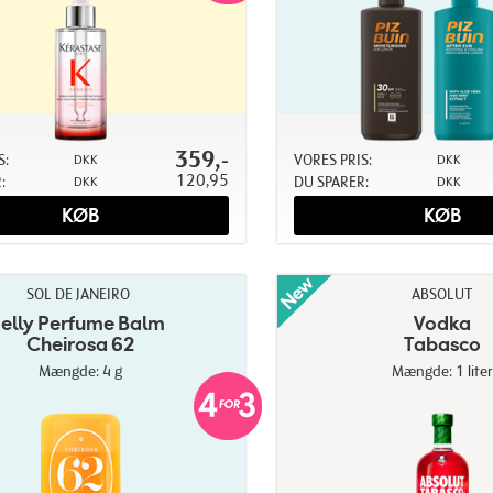
359,-
S:
VORES PRIS:
DKK
DKK
120,95
:
DU SPARER:
DKK
DKK
KØB
KØB
SOL DE JANEIRO
ABSOLUT
Jelly Perfume Balm
Vodka
Cheirosa 62
Tabasco
Mængde: 4 g
Mængde: 1 liter