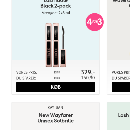
Lash Idôle
Waterl
Black 2-pack
Mængde: 2x8 ml
329,-
VORES PRIS:
VORES PRI
DKK
150,90
DU SPARER:
DU SPARER
DKK
KØB
RAY-BAN
New Wayfarer
Lash
Unisex Solbrille