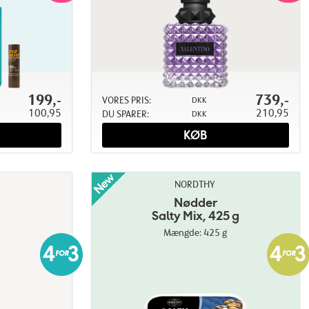
199,-
739,-
VORES PRIS:
DKK
100,95
210,95
DU SPARER:
DKK
KØB
NORDTHY
Nødder
Salty Mix, 425 g
Mængde: 425 g