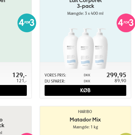
in
Lait Corporel
3-pack
Mængde: 3 x 400 ml
129,-
299,95
VORES PRIS:
DKK
121,-
89,90
DU SPARER:
DKK
KØB
HARIBO
io
Matador Mix
ck
Mængde: 1 kg
l