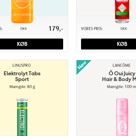
179,-
S:
VORES PRIS:
DKK
DKK
KØB
KØB
LINUSPRO
LANCÔME
Elektrolyt Tabs
Ô Oui Juicy
Sport
Hair & Body M
Mængde: 80 g
Mængde: 100 m