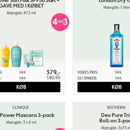
over Sun Milk SPF50 Sæt +
London Dry G
GAVE MED I KØBET
Mængde: 1 liter
Mængde: 872 ml
379,-
S:
VORES PRIS:
DKK
DKK
180,90
:
DU SPARER:
DKK
DKK
KØB
KØB
CLINIQUE
BIOTHERM
 Power Mascara 3-pack
Deo Pure Tr
Roll-on 3-pa
Mængde: 3 x 6 ml
Mængde: 3x75 m