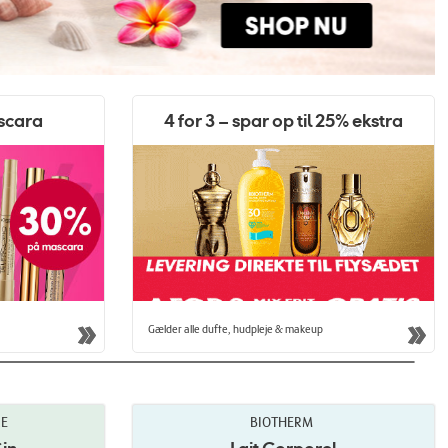
scara
4 for 3 – spar op til 25% ekstra
Gælder alle dufte, hudpleje & makeup
RE
BIOTHERM