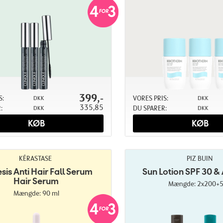
399,-
S:
VORES PRIS:
DKK
DKK
335,85
:
DU SPARER:
DKK
DKK
KØB
KØB
KÉRASTASE
PIZ BUIN
sis Anti Hair Fall Serum
Sun Lotion SPF 30 & 
Hair Serum
Mængde: 2x200+5
Mængde: 90 ml